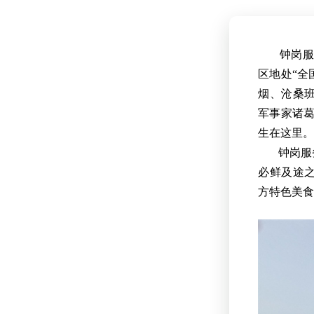
钟岗服务区
区地处“全
烟、沧桑
军事家诸葛
生在这里。
钟岗服
必鲜及途
方特色美