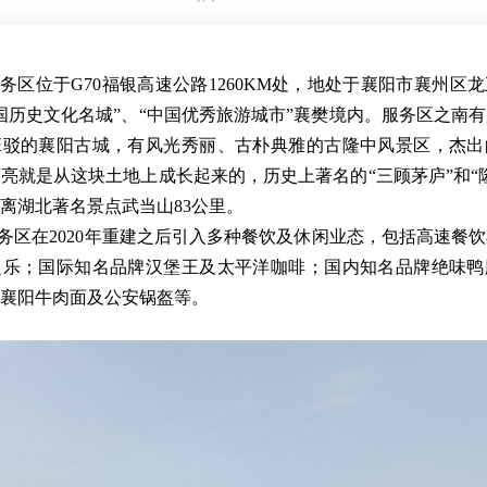
位于G70福银高速公路1260KM处，地处于襄阳市襄州区
国历史文化名城”、“中国优秀旅游城市”襄樊境内。服务区之南
班驳的襄阳古城，有风光秀丽、古朴典雅的古隆中风景区，杰出
亮就是从这块土地上成长起来的，历史上著名的“三顾茅庐”和“
离湖北著名景点武当山83公里。
务区在2020年重建之后引入多种餐饮及休闲业态，包括高速餐
之乐；国际知名品牌汉堡王及太平洋咖啡；国内知名品牌绝味鸭
食襄阳牛肉面及公安锅盔等。