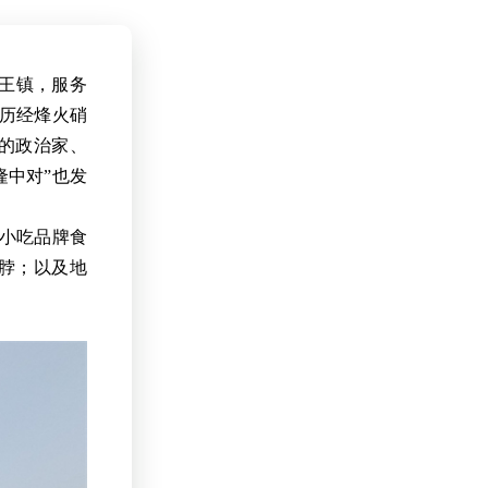
龙王镇，服务
有历经烽火硝
的政治家、
隆中对”也发
饮小吃品牌食
脖；以及地